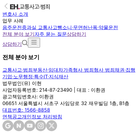
변호사 소개
업무 사례
음주운전
중과실 교통사고
뺑소니·무면허
난폭·약물운전
전체 분야 보기
자주 묻는 질문
상담하기
상담하기
전체 분야 보기
교통사고·범죄
부동산·임대차
가족
형사 범죄
형사 범죄
채권·집행
기업·노무
행정·특수
IT·지식재산
법무법인(유) 이현
사업자등록번호: 214-87-23490 | 대표 : 이환권
광고책임변호사: 이환권
06651 서울특별시 서초구 사임당로 32 재우빌딩 1층, B1층
대표번호: 1566-8858
면책공고
개인정보 처리방침